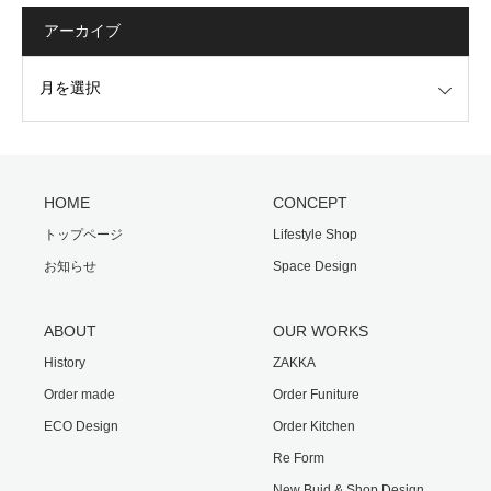
アーカイブ
HOME
CONCEPT
トップページ
Lifestyle Shop
お知らせ
Space Design
ABOUT
OUR WORKS
History
ZAKKA
Order made
Order Funiture
ECO Design
Order Kitchen
Re Form
New Buid & Shop Design