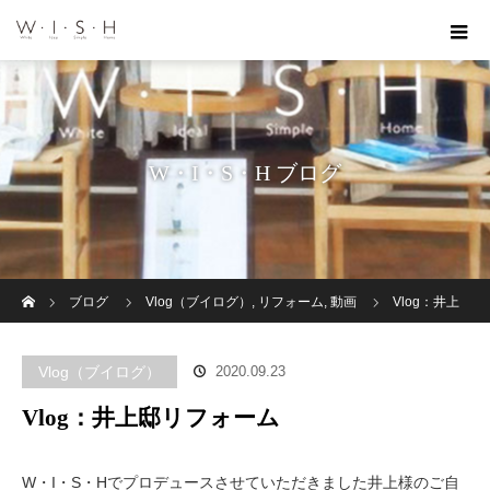
W・I・S・H ブログ
ホーム
ブログ
Vlog（ブイログ）
,
リフォーム
,
動画
Vlog：井上
邸リフォーム
Vlog（ブイログ）
2020.09.23
Vlog：井上邸リフォーム
W・I・S・Hでプロデュースさせていただきました井上様のご自