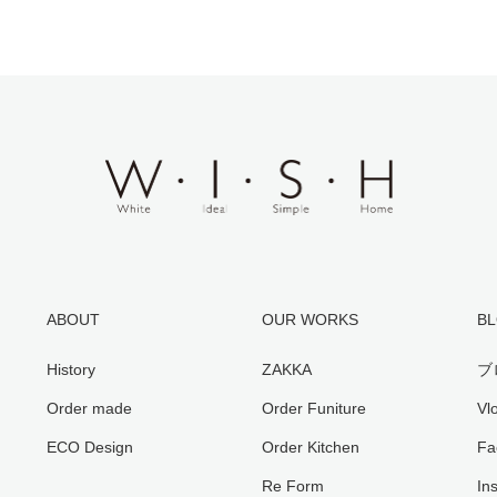
ABOUT
OUR WORKS
BL
History
ZAKKA
ブ
Order made
Order Funiture
V
ECO Design
Order Kitchen
Fa
Re Form
In