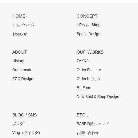
HOME
CONCEPT
トップページ
Lifestyle Shop
お知らせ
Space Design
ABOUT
OUR WORKS
History
ZAKKA
Order made
Order Funiture
ECO Design
Order Kitchen
Re Form
New Buid & Shop Design
BLOG / SNS
ETC…
ブログ
BASE通販ショップ
Vlog（ブイログ）
お問い合わせ