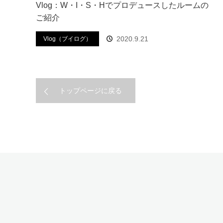
Vlog：W・I・S・Hでプロデュースしたルームの
ご紹介
2020.9.21
Vlog（ブイログ）
トップページに戻る