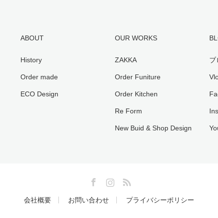
ABOUT
OUR WORKS
BL
History
ZAKKA
ブ
Order made
Order Funiture
V
ECO Design
Order Kitchen
Fa
Re Form
In
New Buid & Shop Design
Y
Facebook
Instagram
RSS
会社概要
お問い合わせ
プライバシーポリシー