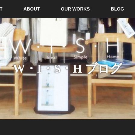
T
ABOUT
OUR WORKS
BLOG
W・I・S・H ブログ